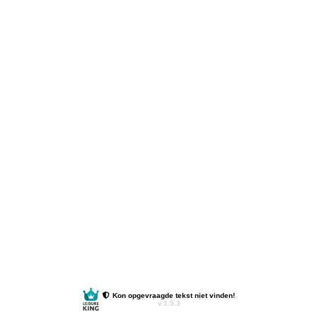
Kon opgevraagde tekst niet vinden!
v.1.5.3