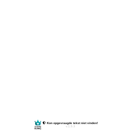
Kon opgevraagde tekst niet vinden!
v.1.5.3