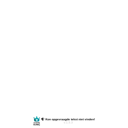
Kon opgevraagde tekst niet vinden!
v.1.5.3