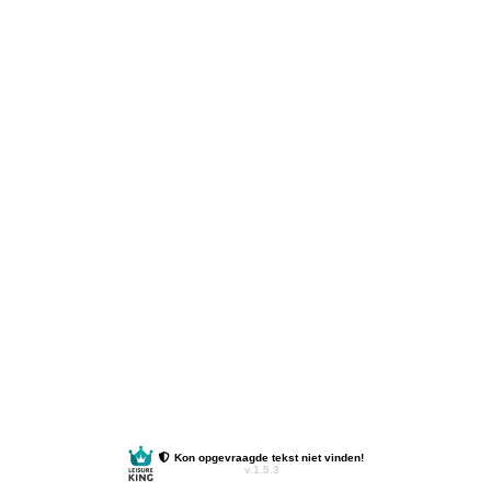
Kon opgevraagde tekst niet vinden!
v.1.5.3