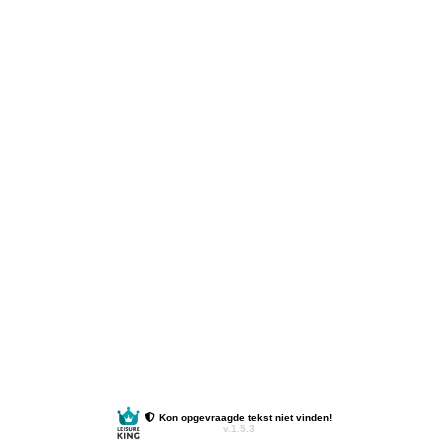
Kon opgevraagde tekst niet vinden!
v.1.5.3