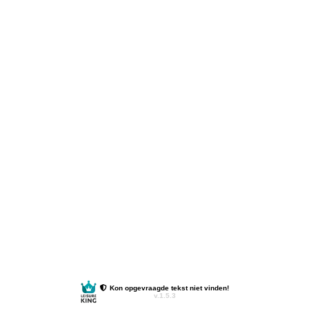
Kon opgevraagde tekst niet vinden!
v.1.5.3