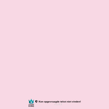
Kon opgevraagde tekst niet vinden!
v.1.5.3