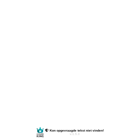
Kon opgevraagde tekst niet vinden!
v.1.5.3