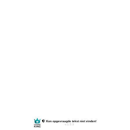
Kon opgevraagde tekst niet vinden!
v.1.5.3