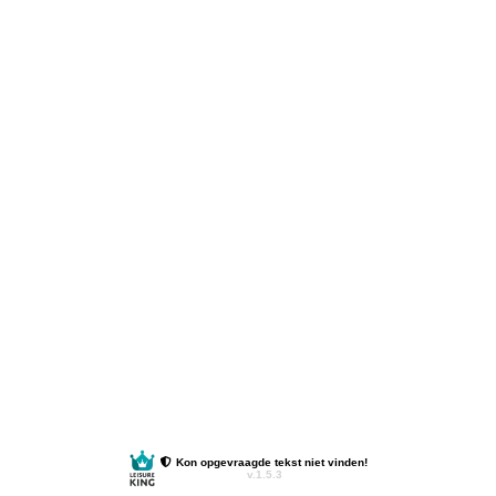
Kon opgevraagde tekst niet vinden!
v.1.5.3