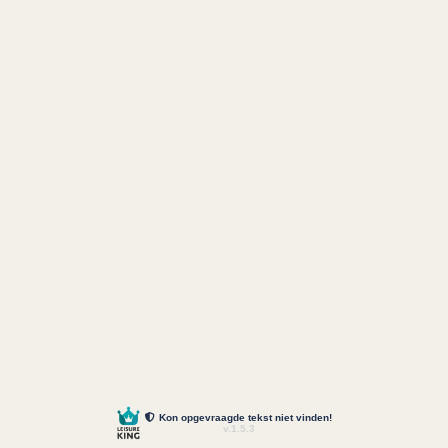
Kon opgevraagde tekst niet vinden!
v.1.5.3