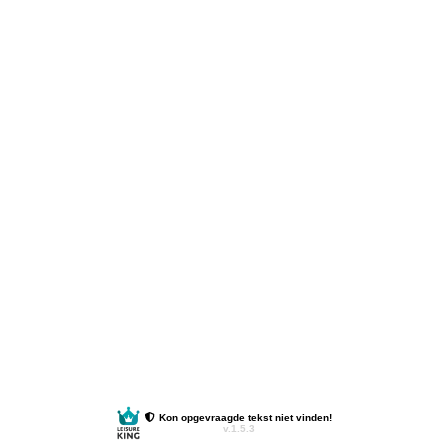
Kon opgevraagde tekst niet vinden!
v.1.5.3