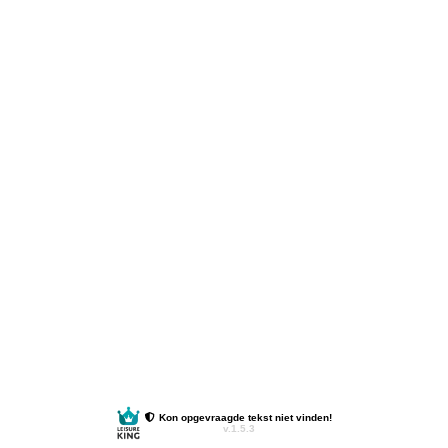
Kon opgevraagde tekst niet vinden!
v.1.5.3