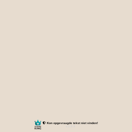
Kon opgevraagde tekst niet vinden!
v.1.5.3